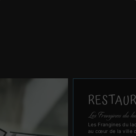
TAURANT À R
Les Frangines du lac
RESTAUR
Les Frangines du la
Les Frangines du lac
au cœur de la ville 