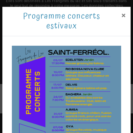
Elles sont destinées à Les Frangines du lac et ses sous-traitants dans
le seul but de répondre à votre message. Les données collectées
seront communiquées aux seuls destinataires suivants: Les Frangines
Programme concerts
×
du lac 9 Avenue de la Plage 31250 Revel franginesdulac@gmail.com.
Vous disposez de droits d’accès, de rectification, d’effacement, de
estivaux
portabilité, de limitation, d’opposition, de retrait de votre consentement
à tout moment et du droit d’introduire une réclamation auprès d’une
autorité de contrôle, ainsi que d’organiser le sort de vos données post-
mortem. Vous pouvez exercer ces droits par voie postale à l'adresse 9
Avenue de la Plage 31250 Revel ou par courrier électronique à
l'adresse franginesdulac@gmail.com. Un justificatif d'identité pourra
vous être demandé. Nous conservons vos données pendant la période
de prise de contact puis pendant la durée de prescription légale aux
fins probatoires et de gestion des contentieux. Vous avez le droit de
vous inscrire sur la liste d'opposition au démarchage téléphonique,
disponible à cette adresse:
Bloctel.gouv.fr
. Consultez le site cnil.fr pour
plus d’informations sur vos droits.
Nos interventions sur ces villes